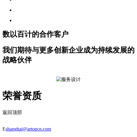
数以百计的合作客户
我们期待与更多创新企业成为持续发展的
战略伙伴
荣誉资质
返回顶部
E
shanghai@artopcn.com